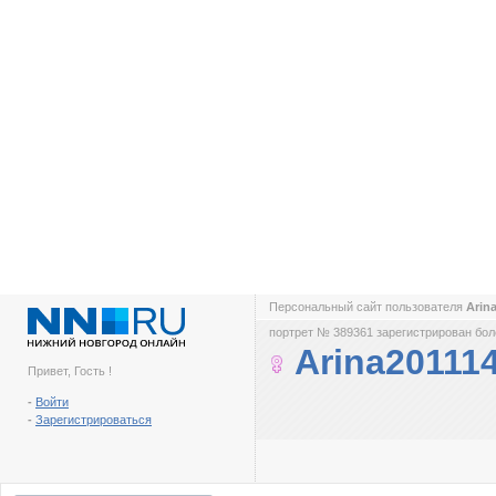
Персональный сайт пользователя
Arin
портрет № 389361 зарегистрирован боле
Arina20111
Привет, Гость !
-
Войти
-
Зарегистрироваться