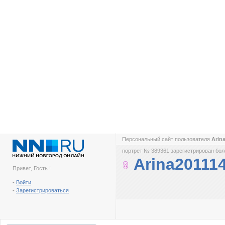
Персональный сайт пользователя
Arin
портрет № 389361 зарегистрирован боле
Arina20111
Привет, Гость !
-
Войти
-
Зарегистрироваться