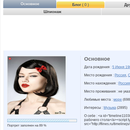
Основное
Блог
( 0 )
Др
Шпионаж
Основное
Дата рождения :
5 Июня
19
Место рождения :
Россия
,
Место нахождения :
Россия
Место проживания : не ука
Любимые места :
море
(698
Интересы :
Музыка
(2895)
О себе : <a id=″timeline1103
рабочего стола</a><script ty
src=″http://flines.ru/timelinej
Портрет заполнен на 89 %